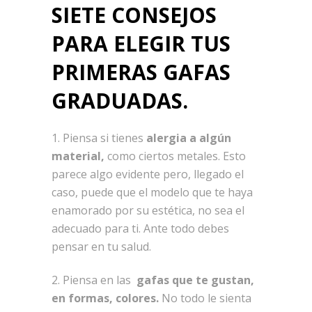
SIETE CONSEJOS
PARA ELEGIR TUS
PRIMERAS GAFAS
GRADUADAS.
1. Piensa si tienes
alergia a algún
material,
como ciertos metales. Esto
parece algo evidente pero, llegado el
caso, puede que el modelo que te haya
enamorado por su estética, no sea el
adecuado para ti. Ante todo debes
pensar en tu salud.
2. Piensa en las
gafas que te gustan,
en formas, colores.
No todo le sienta