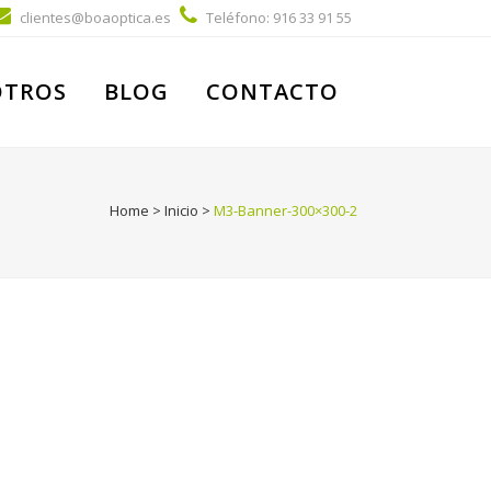
clientes@boaoptica.es
Teléfono: 916 33 91 55
OTROS
BLOG
CONTACTO
Home
>
Inicio
>
M3-Banner-300×300-2